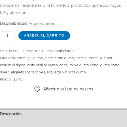
duraderas, resistentes a la humedad, productos químicos, rayos
UV y abrasión.
Disponibilidad:
Hay existencias
Cinta
AÑADIR AL CARRITO
Vinílica
DYMO
SKU:
18443
Categoría:
Cintas Rotuladoras
Rhino
Etiquetas:
cinta 3/8 dymo
,
cinta 9 mm dymo
,
cinta dymo chile
,
cinta
18443
industrial dymo
,
cinta vinilica dymo
,
consumible dymo rhino
,
dymo rhino
9
18443
,
etiquetas para cables
,
etiquetas vinilicas dymo
mm
Marca:
Dymo
(3/8”)
Añadir a la lista de deseos
Negro
sobre
Blanco
cantidad
Descripción
Información adicional