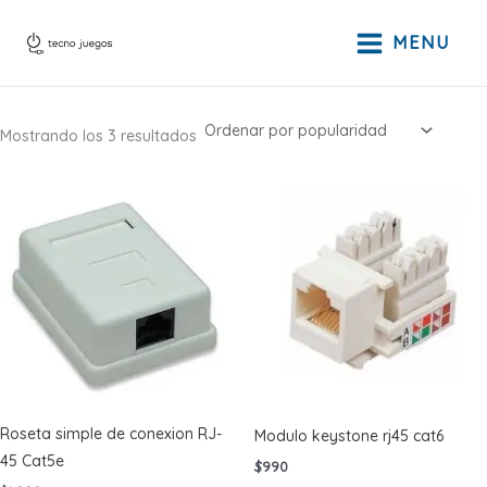
Ir
al
MENU
contenido
Ordenado
Mostrando los 3 resultados
por
popularidad
Roseta simple de conexion RJ-
Modulo keystone rj45 cat6
45 Cat5e
$
990