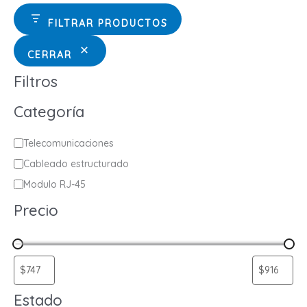
FILTRAR PRODUCTOS
CERRAR
Filtros
Categoría
C
Telecomunicaciones
a
Cableado estructurado
t
Modulo RJ-45
e
Precio
g
o
r
í
a
Estado