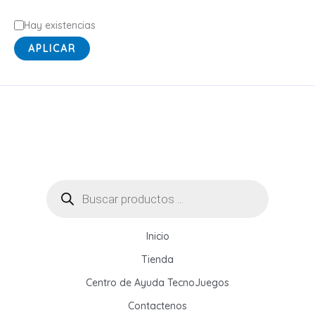
E
Hay existencias
s
APLICAR
t
a
d
o
Búsqueda
de
productos
Inicio
Tienda
Centro de Ayuda TecnoJuegos
Contactenos