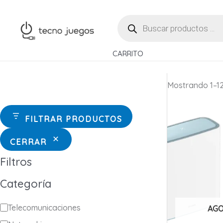
Ir
BÚSQUEDA
al
DE
contenido
PRODUCTOS
CARRITO
Mostrando 1–12
FILTRAR PRODUCTOS
CERRAR
Filtros
Categoría
C
Telecomunicaciones
AG