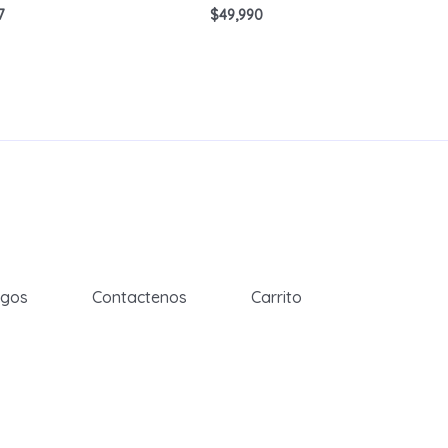
7
$
49,990
egos
Contactenos
Carrito