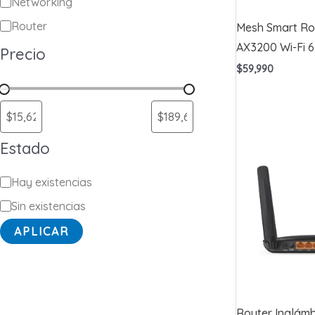
a
Networking
t
Router
Mesh Smart Ro
e
AX3200 Wi-Fi 
Precio
g
$
59,990
o
r
í
Estado
a
E
Hay existencias
s
Sin existencias
t
APLICAR
a
d
o
Router Inalámb