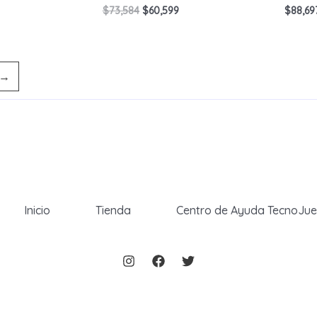
El
El
$
73,584
$
60,599
$
88,69
precio
precio
original
actual
era:
es:
$73,584.
$60,599.
→
Inicio
Tienda
Centro de Ayuda TecnoJu