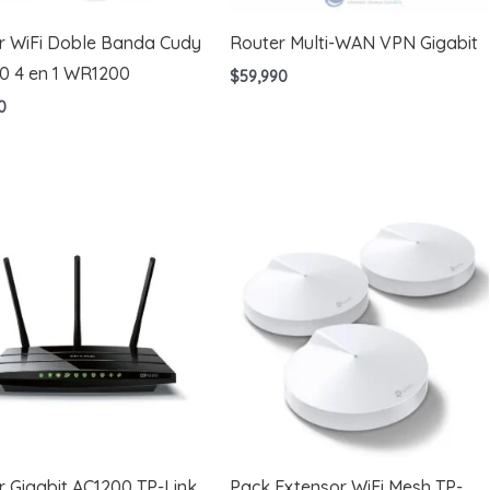
r WiFi Doble Banda Cudy
Router Multi-WAN VPN Gigabit
0 4 en 1 WR1200
$
59,990
0
r Gigabit AC1200 TP-Link
Pack Extensor WiFi Mesh TP-