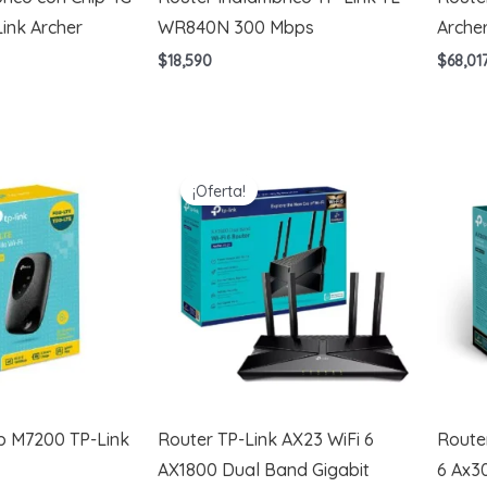
ink Archer
WR840N 300 Mbps
Arche
$
18,590
$
68,01
¡Oferta!
p M7200 TP-Link
Router TP-Link AX23 WiFi 6
Router
AX1800 Dual Band Gigabit
6 Ax3