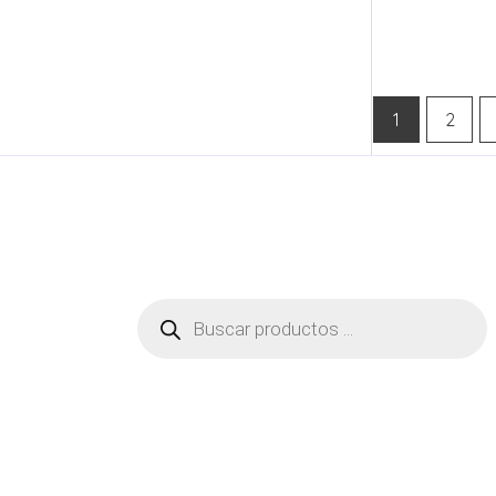
1
2
Búsqueda
de
productos