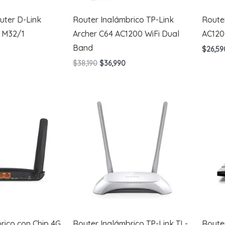
uter D-Link
Router Inalámbrico TP-Link
Route
6 M32/1
Archer C64 AC1200 WiFi Dual
AC120
Band
$
26,59
El
El
$
38,190
$
36,990
precio
precio
original
actual
era:
es:
$38,190.
$36,990.
rico con Chip 4G
Router Inalámbrico TP-Link TL-
Route