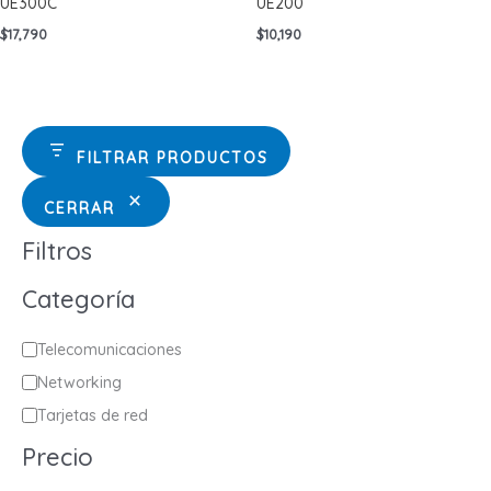
UE300C
UE200
$
17,790
$
10,190
FILTRAR PRODUCTOS
CERRAR
Filtros
Categoría
C
Telecomunicaciones
a
Networking
t
Tarjetas de red
e
Precio
g