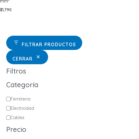
mm²
$
1,790
FILTRAR PRODUCTOS
CERRAR
Filtros
Categoría
C
Ferreteria
a
Electricidad
t
Cables
e
Precio
g