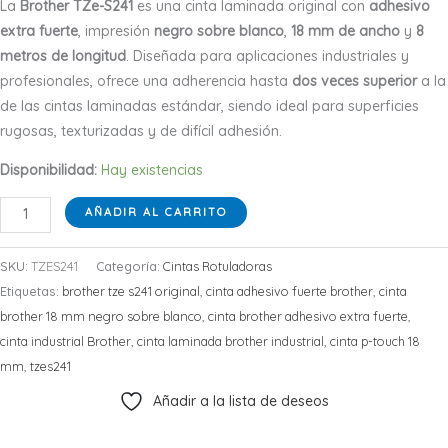
La
Brother TZe-S241
es una cinta laminada original con
adhesivo
extra fuerte
, impresión
negro sobre blanco
,
18 mm de ancho
y
8
metros de longitud
. Diseñada para aplicaciones industriales y
profesionales, ofrece una adherencia hasta
dos veces superior
a la
de las cintas laminadas estándar, siendo ideal para superficies
rugosas, texturizadas y de difícil adhesión.
Disponibilidad:
Hay existencias
Cinta
AÑADIR AL CARRITO
Adhesiva
Extra
SKU:
TZES241
Categoría:
Cintas Rotuladoras
Fuerte
Etiquetas:
brother tze s241 original
,
cinta adhesivo fuerte brother
,
cinta
Brother
brother 18 mm negro sobre blanco
,
cinta brother adhesivo extra fuerte
,
TZe-
cinta industrial Brother
,
cinta laminada brother industrial
,
cinta p-touch 18
S241
mm
,
tzes241
Negro
Añadir a la lista de deseos
sobre
Blanco