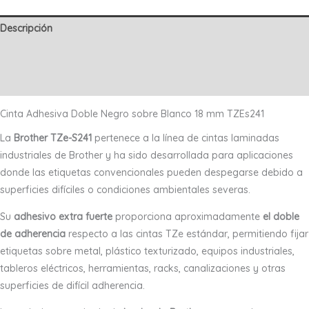
18
mm
Descripción
Original
Información adicional
cantidad
Valoraciones (0)
Cinta Adhesiva Doble Negro sobre Blanco 18 mm TZEs241
La
Brother TZe-S241
pertenece a la línea de cintas laminadas
industriales de Brother y ha sido desarrollada para aplicaciones
donde las etiquetas convencionales pueden despegarse debido a
superficies difíciles o condiciones ambientales severas.
Su
adhesivo extra fuerte
proporciona aproximadamente
el doble
de adherencia
respecto a las cintas TZe estándar, permitiendo fijar
etiquetas sobre metal, plástico texturizado, equipos industriales,
tableros eléctricos, herramientas, racks, canalizaciones y otras
superficies de difícil adherencia.