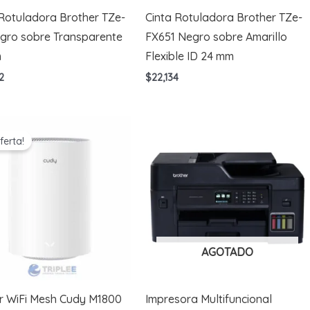
 Rotuladora Brother TZe-
Cinta Rotuladora Brother TZe-
egro sobre Transparente
FX651 Negro sobre Amarillo
m
Flexible ID 24 mm
2
$
22,134
ferta!
AGOTADO
r WiFi Mesh Cudy M1800
Impresora Multifuncional