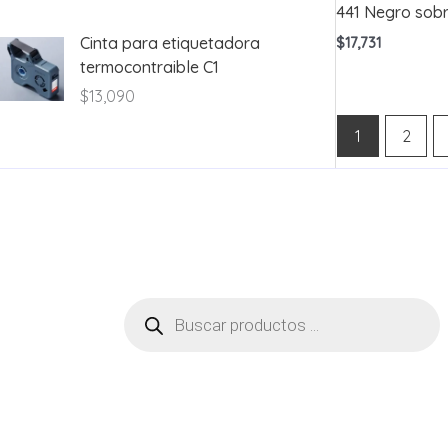
441 Negro sob
Cinta para etiquetadora
$
17,731
termocontraible C1
$
13,090
1
2
Búsqueda
de
productos