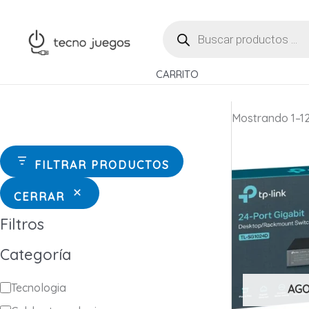
Ir
BÚSQUEDA
al
DE
contenido
PRODUCTOS
CARRITO
Mostrando 1–12
FILTRAR PRODUCTOS
CERRAR
Filtros
Categoría
C
Tecnologia
AG