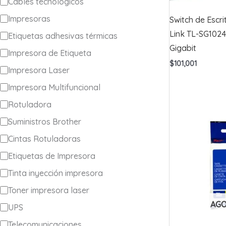
a
Cables tecnologicos
t
Impresoras
Switch de Escri
e
Link TL-SG1024
Etiquetas adhesivas térmicas
Gigabit
g
Impresora de Etiqueta
$
101,001
o
Impresora Laser
r
Impresora Multifuncional
í
Rotuladora
a
Suministros Brother
Cintas Rotuladoras
Etiquetas de Impresora
Tinta inyección impresora
Toner impresora laser
AG
UPS
Telecomunicaciones