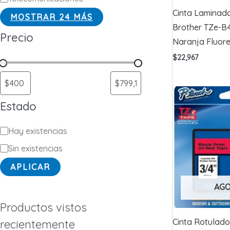
Cinta Laminada
MOSTRAR 24 MÁS
Brother TZe-B
Precio
Naranja Fluor
$
22,967
Estado
E
Hay existencias
s
Sin existencias
t
APLICAR
a
AG
d
Productos vistos
o
Cinta Rotulado
recientemente