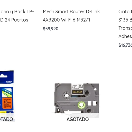
torio y Rack TP-
Mesh Smart Router D-Link
Cinta
D 24 Puertos
AX3200 Wi-Fi 6 M32/1
S135 
Trans
$
59,990
Adhes
$
16,73
OTADO
AGOTADO