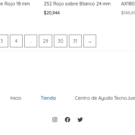
re Rojo 18 mm
252 Rojo sobre Blanco 24 mm
AX180
$
20,944
$
145,9
3
4
…
29
30
31
→
Inicio
Tienda
Centro de Ayuda TecnoJu