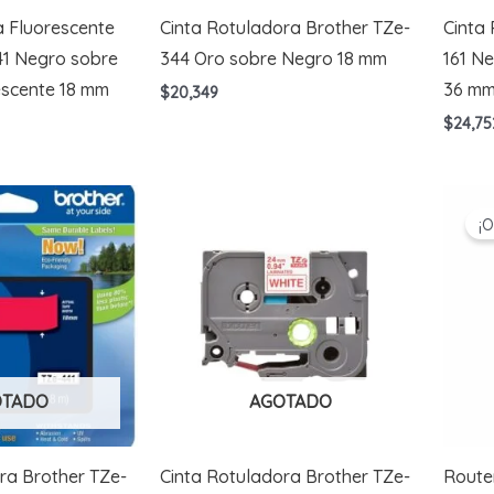
 Fluorescente
Cinta Rotuladora Brother TZe-
Cinta
41 Negro sobre
344 Oro sobre Negro 18 mm
161 N
escente 18 mm
36 m
$
20,349
$
24,75
¡O
OTADO
AGOTADO
ra Brother TZe-
Cinta Rotuladora Brother TZe-
Route