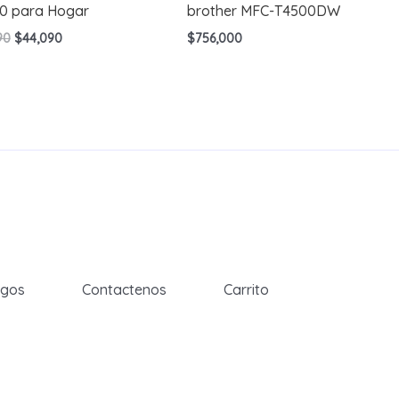
0 para Hogar
brother MFC-T4500DW
El
El
90
$
44,090
$
756,000
precio
precio
original
actual
era:
es:
$145,990.
$44,090.
egos
Contactenos
Carrito