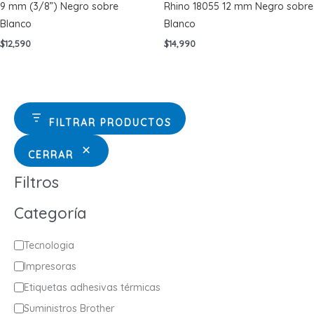
9 mm (3/8”) Negro sobre
Rhino 18055 12 mm Negro sobre
Blanco
Blanco
$
12,590
$
14,990
FILTRAR PRODUCTOS
CERRAR
Filtros
Categoría
C
Tecnologia
a
Impresoras
t
Etiquetas adhesivas térmicas
e
Suministros Brother