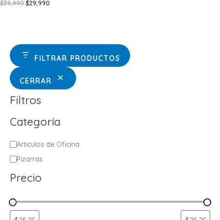
El
El
$
39,990
$
29,990
precio
precio
original
actual
era:
es:
$39,990.
$29,990.
FILTRAR PRODUCTOS
CERRAR
Filtros
Categoría
C
Articulos de Oficina
a
Pizarras
t
Precio
e
g
o