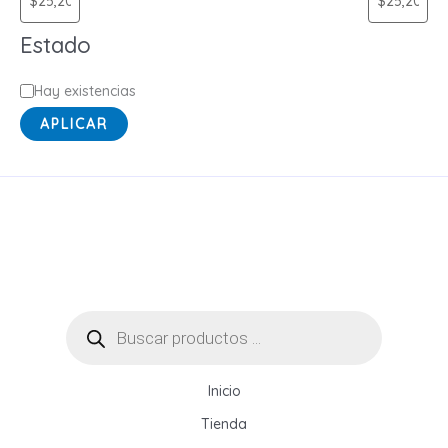
r
Estado
í
a
E
Hay existencias
s
APLICAR
t
a
d
o
Búsqueda
de
productos
Inicio
Tienda