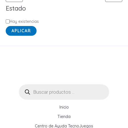
a
Estado
E
Hay existencias
s
APLICAR
t
a
d
o
Búsqueda
de
productos
Inicio
Tienda
Centro de Ayuda TecnoJuegos