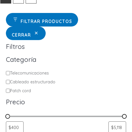
FILTRAR PRODUCTOS
CERRAR
Filtros
Categoría
C
Telecomunicaciones
a
Cableado estructurado
t
Patch cord
e
Precio
g
o
r
í