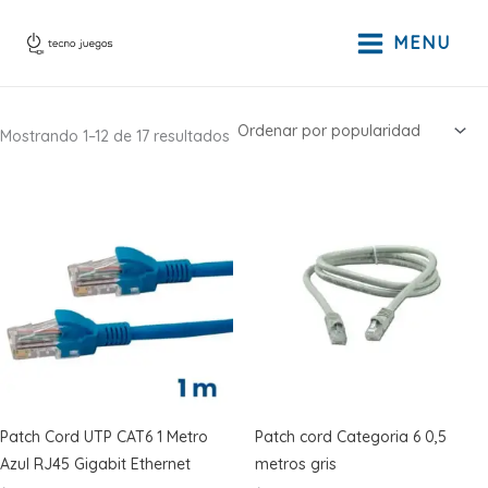
Ir
al
MENU
contenido
Ordenado
Mostrando 1–12 de 17 resultados
por
popularidad
Patch Cord UTP CAT6 1 Metro
Patch cord Categoria 6 0,5
Azul RJ45 Gigabit Ethernet
metros gris