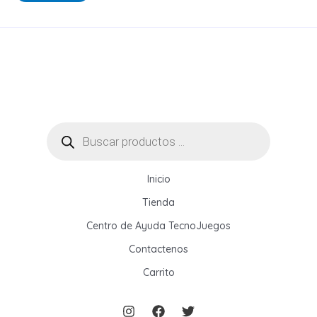
t
a
d
o
Búsqueda
de
productos
Inicio
Tienda
Centro de Ayuda TecnoJuegos
Contactenos
Carrito