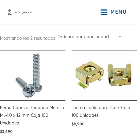
Ir
al
MENU
contenido
Ordenado
Mostrando los 2 resultados
por
popularidad
Perno Cabeza Redonda Métrico
Tuerca Jaula para Rack Caja
M6-1.0 x 12 mm Caja 100
100 Unidades
Unidades
$
8,900
$
3,690