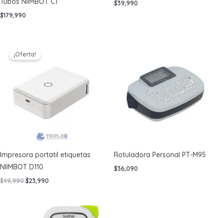
Tubos NIIMBOT C1
$
39,990
$
179,990
¡Oferta!
Impresora portatil etiquetas
Rotuladora Personal PT-M95
NIIMBOT D110
$
36,090
El
El
$
49,990
$
23,990
precio
precio
original
actual
era:
es:
$49,990.
$23,990.