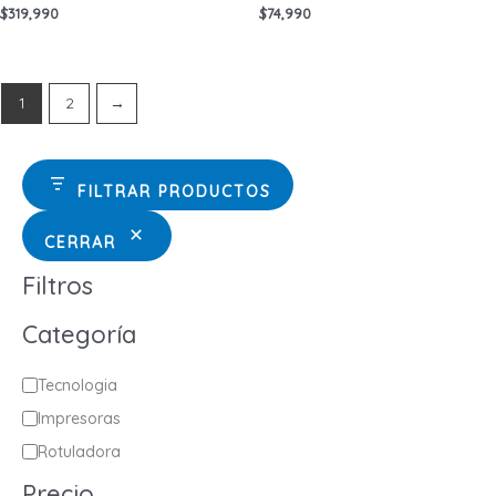
$
319,990
$
74,990
1
2
→
FILTRAR PRODUCTOS
CERRAR
Filtros
Categoría
C
Tecnologia
a
Impresoras
t
Rotuladora
e
Precio