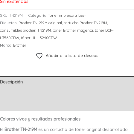
Sin existencias
SKU:
TN219M
Categoría:
Toner impresora laser
Etiquetas:
Brother TN-219M original
,
cartucho Brother TN219M
,
consumibles brother
,
TN219M
,
tóner Brother magenta
,
tóner DCP-
L3560CDW
,
tóner HL-L3240CDW
Marca:
Brother
Añadir a la lista de deseos
Descripción
Información adicional
Valoraciones (0)
Colores vivos y resultados profesionales
El
Brother TN-219M
es un cartucho de tóner original desarrollado