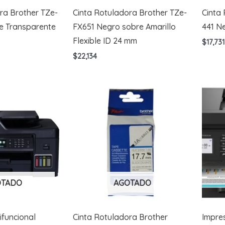
ra Brother TZe-
Cinta Rotuladora Brother TZe-
Cinta
e Transparente
FX651 Negro sobre Amarillo
441 N
Flexible ID 24 mm
$
17,731
$
22,134
OTADO
AGOTADO
ifuncional
Cinta Rotuladora Brother
Impres