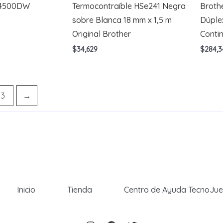
T4500DW
Termocontraíble HSe241 Negra
Broth
sobre Blanca 18 mm x 1,5 m
Dúplex
Original Brother
Conti
$
34,629
$
284,3
3
→
Inicio
Tienda
Centro de Ayuda TecnoJu