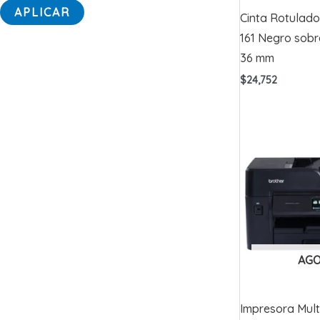
t
APLICAR
Cinta Rotulado
a
161 Negro sobr
d
36 mm
o
$
24,752
AG
Impresora Mult