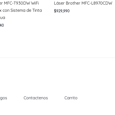
er MFC-T930DW WiFi
Láser Brother MFC-L8970CDW
 con Sistema de Tinta
$
929,990
nua
40
egos
Contactenos
Carrito