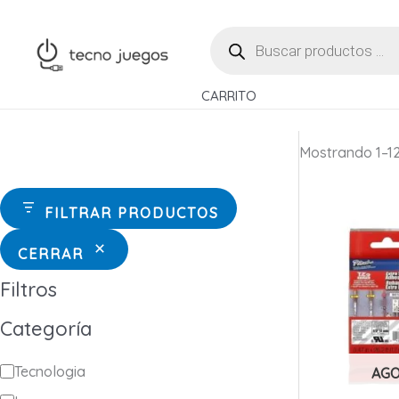
Ir
BÚSQUEDA
al
DE
contenido
PRODUCTOS
CARRITO
Mostrando 1–12
FILTRAR PRODUCTOS
CERRAR
Filtros
Categoría
C
Tecnologia
AG