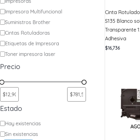
a
Impresoras
t
Impresora Multifuncional
Cinta Rotulado
e
S135 Blanco so
Suministros Brother
Transparente 
g
Cintas Rotuladoras
Adhesiva
o
Etiquetas de Impresora
$
16,736
r
Toner impresora laser
í
Precio
a
Estado
E
Hay existencias
AG
s
Sin existencias