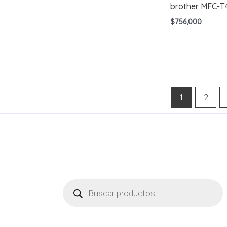
brother MFC-
$
756,000
1
2
Búsqueda
de
productos