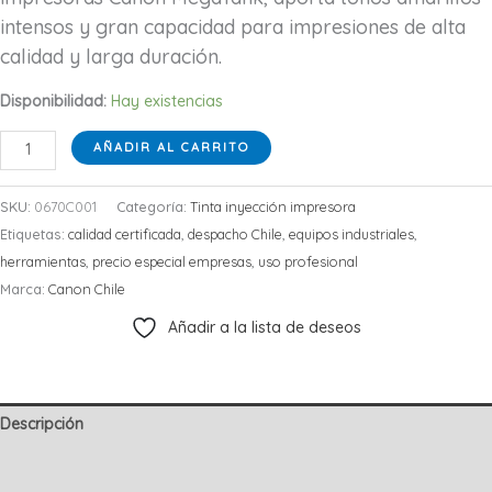
intensos y gran capacidad para impresiones de alta
calidad y larga duración.
Disponibilidad:
Hay existencias
TINTA
AÑADIR AL CARRITO
CANON
GI-
SKU:
0670C001
Categoría:
Tinta inyección impresora
190
Etiquetas:
calidad certificada
,
despacho Chile
,
equipos industriales
,
YELLOW
herramientas
,
precio especial empresas
,
uso profesional
TANK
Marca:
Canon Chile
cantidad
Añadir a la lista de deseos
Descripción
Información adicional