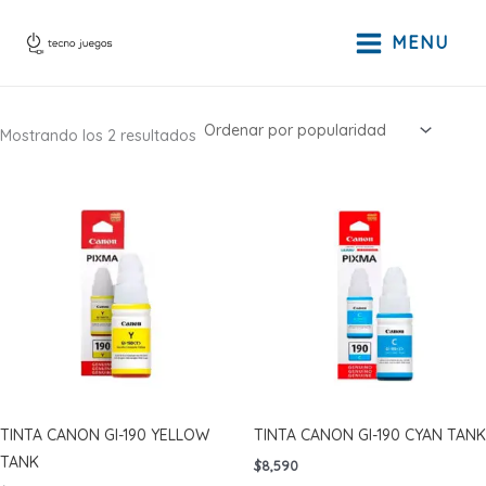
Ir
al
MENU
contenido
Ordenado
Mostrando los 2 resultados
por
popularidad
TINTA CANON GI-190 YELLOW
TINTA CANON GI-190 CYAN TANK
TANK
$
8,590