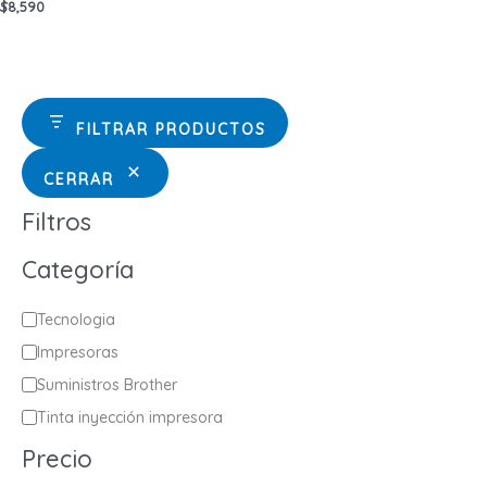
$
8,590
FILTRAR PRODUCTOS
CERRAR
Filtros
Categoría
C
Tecnologia
a
Impresoras
t
Suministros Brother
e
Tinta inyección impresora
g
Precio
o