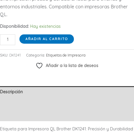
entornos industriales. Compatible con impresoras Brother
QL.
Disponibilidad:
Hay existencias
ETIQUETAS
AÑADIR AL CARRITO
PARA
QL
SKU:
DK1241
Categoría:
Etiquetas de Impresora
BROTHER
Añadir a la lista de deseos
DK1241
cantidad
Descripción
Información adicional
Valoraciones (0)
Etiqueta para Impresora QL Brother DK1241: Precisión y Durabilidad