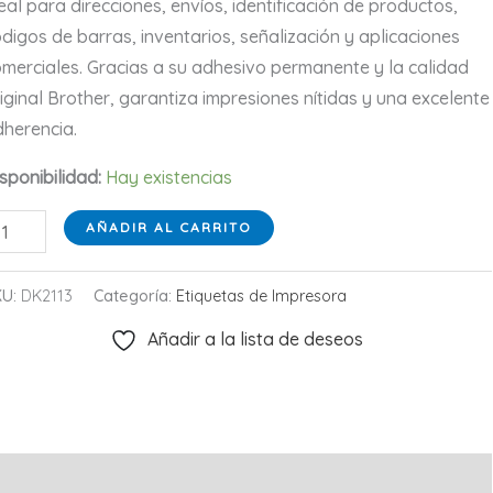
eal para direcciones, envíos, identificación de productos,
digos de barras, inventarios, señalización y aplicaciones
merciales. Gracias a su adhesivo permanente y la calidad
iginal Brother, garantiza impresiones nítidas y una excelente
herencia.
sponibilidad:
Hay existencias
iqueta
AÑADIR AL CARRITO
ntinua
other
KU:
DK2113
Categoría:
Etiquetas de Impresora
K-
Añadir a la lista de deseos
13
2
m
,24