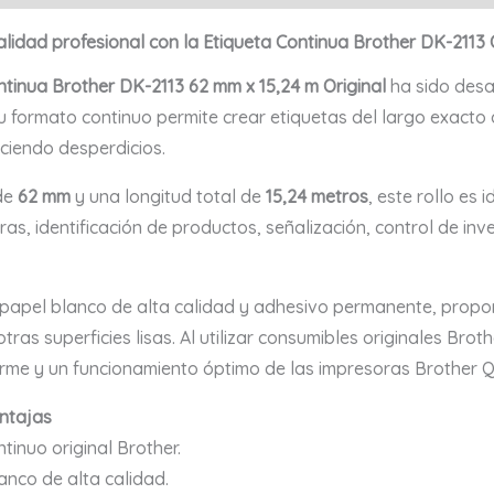
m
Or
calidad profesional con la Etiqueta Continua Brother DK-2113 
ca
ntinua Brother DK-2113 62 mm x 15,24 m Original
ha sido desa
u formato continuo permite crear etiquetas del largo exacto 
uciendo desperdicios.
de
62 mm
y una longitud total de
15,24 metros
, este rollo es
as, identificación de productos, señalización, control de inv
papel blanco de alta calidad y adhesivo permanente, proporci
 otras superficies lisas. Al utilizar consumibles originales Bro
orme y un funcionamiento óptimo de las impresoras Brother Q
entajas
ntinuo original Brother.
anco de alta calidad.