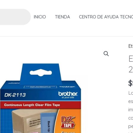
INICIO
TIENDA
CENTRO DE AYUDA TECN
Et
E
2
$
L
es
im
c
pe