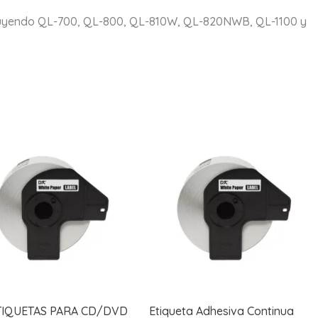
incluyendo QL-700, QL-800, QL-810W, QL-820NWB, QL-1100 y
TIQUETAS PARA CD/DVD
Etiqueta Adhesiva Continua