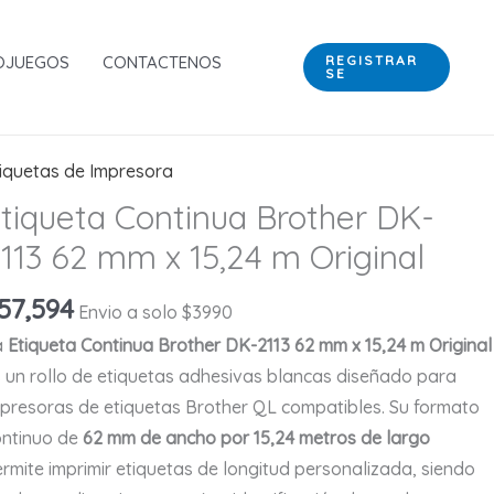
Brother
DK-
OJUEGOS
CONTACTENOS
REGISTRAR
SE
2113
62
mm
x
iquetas de Impresora
15,24
tiqueta Continua Brother DK-
m
113 62 mm x 15,24 m Original
Original
cantidad
57,594
Envio a solo $3990
a
Etiqueta Continua Brother DK-2113 62 mm x 15,24 m Original
 un rollo de etiquetas adhesivas blancas diseñado para
presoras de etiquetas Brother QL compatibles. Su formato
ontinuo de
62 mm de ancho por 15,24 metros de largo
rmite imprimir etiquetas de longitud personalizada, siendo