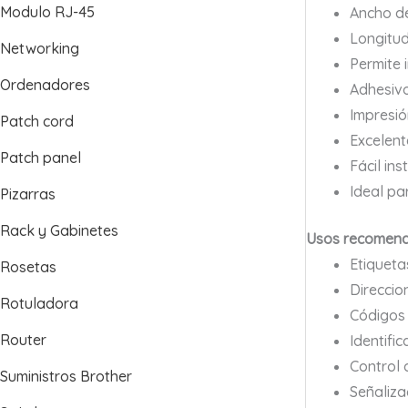
Modulo RJ-45
Ancho d
Longitud
Networking
Permite 
Ordenadores
Adhesivo
Impresión
Patch cord
Excelent
Patch panel
Fácil in
Ideal par
Pizarras
Rack y Gabinetes
Usos recomen
Etiqueta
Rosetas
Direccio
Rotuladora
Códigos 
Router
Identifi
Control 
Suministros Brother
Señaliza