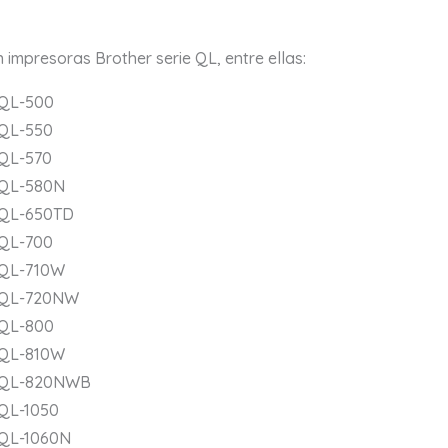
impresoras Brother serie QL, entre ellas:
 QL-500
 QL-550
 QL-570
 QL-580N
 QL-650TD
 QL-700
 QL-710W
 QL-720NW
 QL-800
 QL-810W
 QL-820NWB
 QL-1050
 QL-1060N