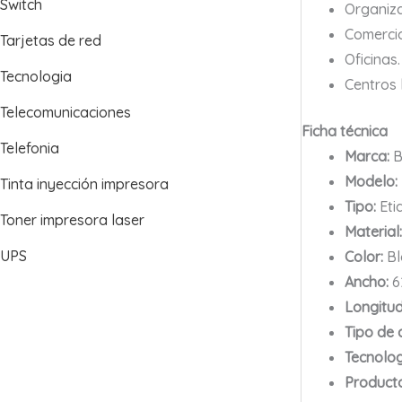
Switch
Organiz
Comercio
Tarjetas de red
Oficinas.
Tecnologia
Centros l
Telecomunicaciones
Ficha técnica
Telefonia
Marca:
B
Modelo:
Tinta inyección impresora
Tipo:
Eti
Toner impresora laser
Material:
UPS
Color:
Bl
Ancho:
6
Longitud
Tipo de 
Tecnolog
Producto