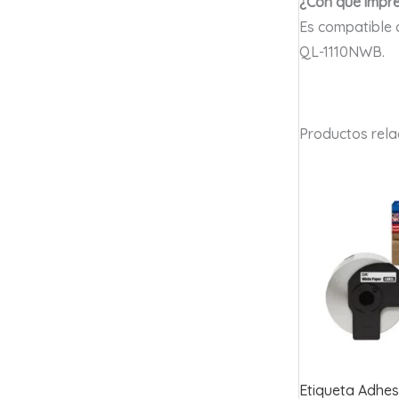
¿Con qué impre
Es compatible 
QL-1110NWB.
Productos rel
Etiqueta Adhes