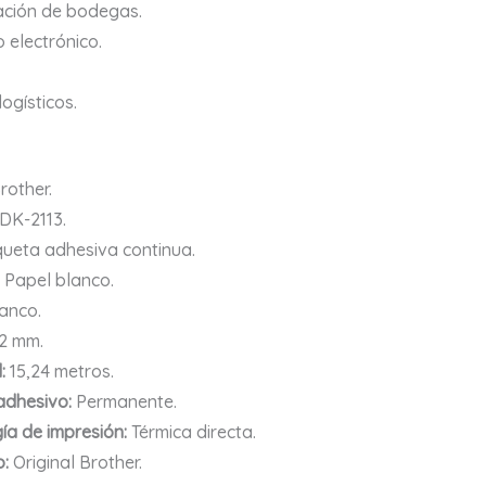
ación de bodegas.
 electrónico.
ogísticos.
rother.
DK-2113.
queta adhesiva continua.
Papel blanco.
anco.
2 mm.
:
15,24 metros.
adhesivo:
Permanente.
ía de impresión:
Térmica directa.
:
Original Brother.