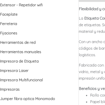
Extensor - Repetidor wifi
Flexibilidad y 
Faceplate
La
Etiqueta Co
Ferreteria
de etiquetas. S
material y red
Fijaciones
Con un ancho 
Herramientas de red
códigos de barr
Herramientas manuales
logísticos.
Impresora de Etiqueta
Fabricada con 
Impresora Laser
vidrio, metal y
impresión unif
Impresora Multifuncional
Beneficios y v
Impresoras
Rollo co
Jumper fibra optica Monomodo
Papel bl