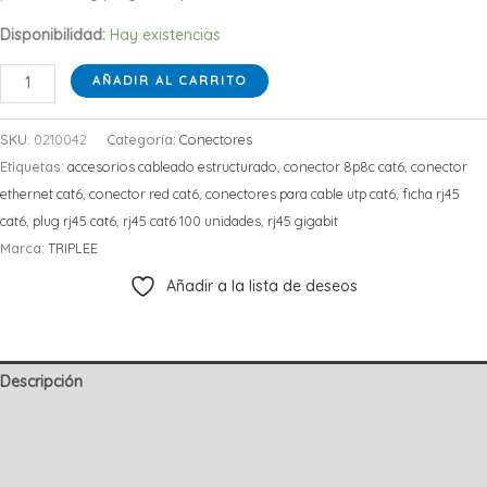
Disponibilidad:
Hay existencias
Conector
AÑADIR AL CARRITO
RJ45
CAT6
SKU:
0210042
Categoría:
Conectores
para
Etiquetas:
accesorios cableado estructurado
,
conector 8p8c cat6
,
conector
Cable
ethernet cat6
,
conector red cat6
,
conectores para cable utp cat6
,
ficha rj45
UTP
cat6
,
plug rj45 cat6
,
rj45 cat6 100 unidades
,
rj45 gigabit
–
Marca:
TRIPLEE
Bolsa
Añadir a la lista de deseos
de
100
Unidades
cantidad
Descripción
Información adicional
Valoraciones (0)