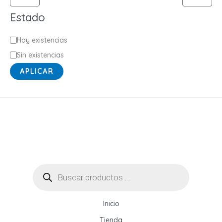
Estado
E
Hay existencias
s
Sin existencias
t
APLICAR
a
d
o
Búsqueda
de
productos
Inicio
Tienda