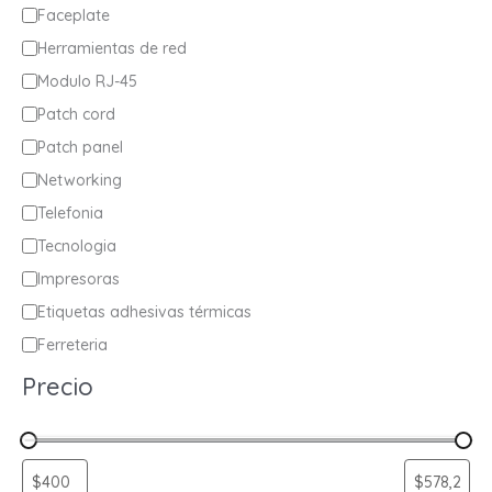
g
Faceplate
o
Herramientas de red
r
Modulo RJ-45
í
Patch cord
a
Patch panel
Networking
Telefonia
Tecnologia
Impresoras
Etiquetas adhesivas térmicas
Ferreteria
Precio