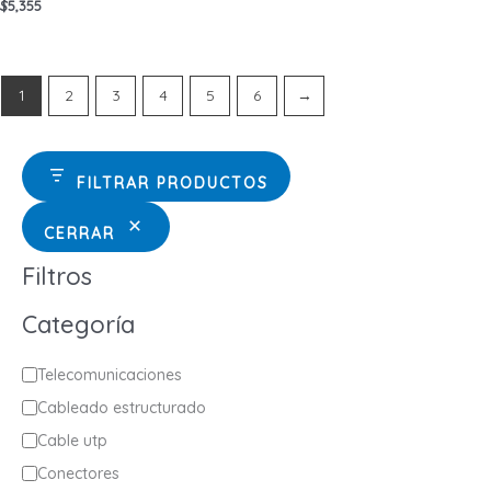
$
5,355
1
2
3
4
5
6
→
FILTRAR PRODUCTOS
CERRAR
Filtros
Categoría
C
Telecomunicaciones
a
Cableado estructurado
t
Cable utp
e
Conectores