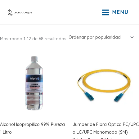
Ir
al
MENU
contenido
Ordenado
Mostrando 1–12 de 68 resultados
por
popularidad
Alcohol Isopropílico 99% Pureza
Jumper de Fibra Óptica FC/UPC
1 Litro
a LC/UPC Monomodo (SM)