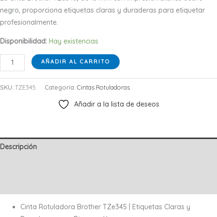
negro, proporciona etiquetas claras y duraderas para etiquetar
profesionalmente.
Disponibilidad:
Hay existencias
CINTA
AÑADIR AL CARRITO
STD
BLANCO
SKU:
TZE345
Categoría:
Cintas Rotuladoras
SOBRE
Añadir a la lista de deseos
NEGRO
18MM
cantidad
Descripción
Información adicional
Valoraciones (0)
Cinta Rotuladora Brother TZe345 | Etiquetas Claras y