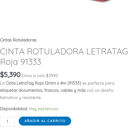
Cintas Rotuladoras
CINTA ROTULADORA LETRATAG
Roja 91333
$
5,390
Envio a solo $3990
La
Cinta LetraTag Roja 12mm x 4m (91333)
es perfecta para
etiquetar documentos, frascos, cables y más
con un diseño
llamativo y resistente.
Disponibilidad:
Hay existencias
CINTA
AÑADIR AL CARRITO
ROTULADORA