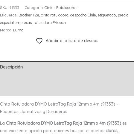
LETRATAG
SKU:
91333
Categoría:
Cintas Rotuladoras
Roja
Etiquetas:
Brother TZe
,
cinta rotuladora
,
despacho Chile
,
etiquetado
,
precio
91333
especial empresas
,
rotuladora P-touch
cantidad
Marca:
Dymo
Añadir a la lista de deseos
Descripción
Información adicional
Valoraciones (0)
Cinta Rotuladora DYMO LetraTag Roja 12mm x 4m (91333) –
Etiquetas Llamativas y Duraderas
La
Cinta Rotuladora DYMO LetraTag Roja 12mm x 4m (91333)
es
una excelente opción para quienes buscan etiquetas
claras,