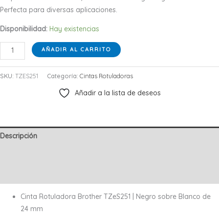
Perfecta para diversas aplicaciones.
Disponibilidad:
Hay existencias
CINTA
AÑADIR AL CARRITO
ADHESIVO
DOBLE
SKU:
TZES251
Categoría:
Cintas Rotuladoras
NEGRO
Añadir a la lista de deseos
SOBRE
BLANCO
24MM
cantidad
Descripción
Información adicional
Valoraciones (0)
Cinta Rotuladora Brother TZeS251 | Negro sobre Blanco de
24 mm