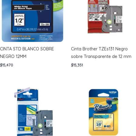
CINTA STD BLANCO SOBRE
Cinta Brother TZEs131 Negro
NEGRO 12MM
sobre Transparente de 12 mm
$
15,470
$
15,351