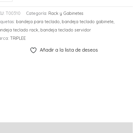
tálica
slizable
KU:
T00310
Categoría:
Rack y Gabinetes
rta
iquetas:
bandeja para teclado
,
bandeja teclado gabinete
,
clado
ndeja teclado rack
,
bandeja teclado servidor
ara
arca:
TRIPLEE
ack
Añadir a la lista de deseos
e
”
ntidad