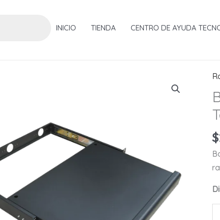
INICIO
TIENDA
CENTRO DE AYUDA TECN
R
B
T
$
Ba
ra
Di
B