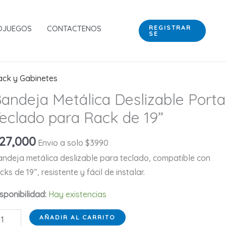
Deslizable
Porta
OJUEGOS
CONTACTENOS
REGISTRAR
SE
Teclado
para
Rack
de
ack y Gabinetes
19”
andeja Metálica Deslizable Porta
cantidad
eclado para Rack de 19”
27,000
Envio a solo $3990
ndeja metálica deslizable para teclado, compatible con
cks de 19”, resistente y fácil de instalar.
sponibilidad:
Hay existencias
andeja
AÑADIR AL CARRITO