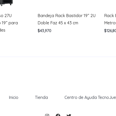
so 27U
Bandeja Rack Bastidor 19” 2U
Rack B
 19” para
Doble Faz 45 x 43 cm
Metro
des
$
43,970
$
126,8
Inicio
Tienda
Centro de Ayuda TecnoJu