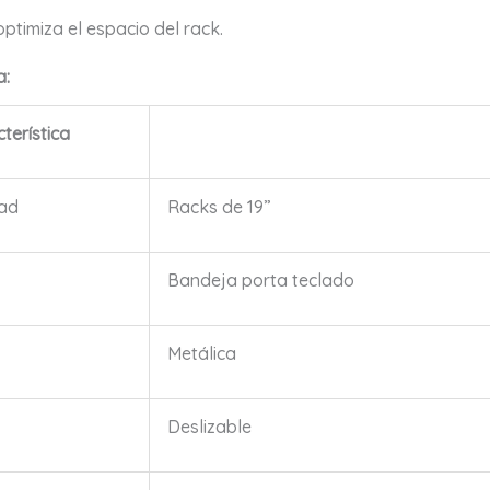
ptimiza el espacio del rack.
a:
terística
dad
Racks de 19”
Bandeja porta teclado
Metálica
Deslizable