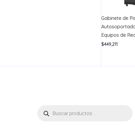
Gabinete de Pi
Autosoportado
Equipos de Re
$
449,211
Búsqueda
de
productos