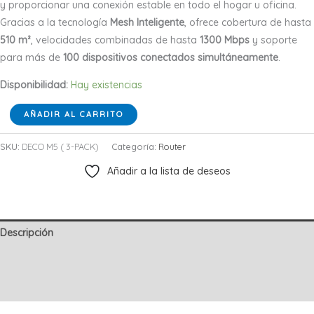
y proporcionar una conexión estable en todo el hogar u oficina.
Gracias a la tecnología
Mesh Inteligente
, ofrece cobertura de hasta
510 m²
, velocidades combinadas de hasta
1300 Mbps
y soporte
para más de
100 dispositivos conectados simultáneamente
.
Disponibilidad:
Hay existencias
Pack
AÑADIR AL CARRITO
Extensor
WiFi
SKU:
DECO M5 ( 3-PACK)
Categoría:
Router
Mesh
Añadir a la lista de deseos
TP-
Link
Deco
Descripción
M5
AC1300
Información adicional
3
Unidades
Valoraciones (0)
cantidad