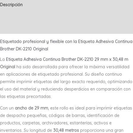
mm
Descripción
x
Información adicional
30,48
m
Valoraciones (0)
Original
cantidad
Etiquetado profesional y flexible con la Etiqueta Adhesiva Continua
Brother DK-2210 Original
La
Etiqueta Adhesiva Continua Brother DK-2210 29 mm x 30,48 m
Original
ha sido desarrollada para ofrecer la máxima versatilidad
en aplicaciones de etiquetado profesional. Su diseño continuo
permite imprimir etiquetas del largo exacto requerido, optimizando
el uso del material y reduciendo desperdicios en comparación con
las etiquetas precortadas.
Con un
ancho de 29 mm
, este rollo es ideal para imprimir etiquetas
de despacho pequeñas, códigos de barras, identificación de
productos, carpetas, archivadores, estanterías, activos e
inventarios. Su longitud de
30,48 metros
proporciona una gran