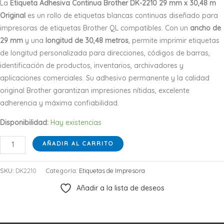
La
Etiqueta Adhesiva Continua Brother DK-2210 29 mm x 30,48 m
Original
es un rollo de etiquetas blancas continuas diseñado para
impresoras de etiquetas Brother QL compatibles. Con un
ancho de
29 mm
y una
longitud de 30,48 metros
, permite imprimir etiquetas
de longitud personalizada para direcciones, códigos de barras,
identificación de productos, inventarios, archivadores y
aplicaciones comerciales. Su adhesivo permanente y la calidad
original Brother garantizan impresiones nítidas, excelente
adherencia y máxima confiabilidad.
Disponibilidad:
Hay existencias
Etiqueta
AÑADIR AL CARRITO
Adhesiva
Continua
SKU:
DK2210
Categoría:
Etiquetas de Impresora
Brother
Añadir a la lista de deseos
DK-
2210
29