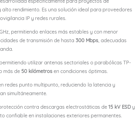
desarrollada específicamente para proyectos de
y alto rendimiento. Es una solución ideal para proveedores
ovigilancia IP y redes rurales.
 GHz, permitiendo enlaces más estables y con menor
elocidades de transmisión de hasta
300 Mbps
, adecuadas
emanda.
rmitiendo utilizar antenas sectoriales o parabólicas TP-
do más de
50 kilómetros
en condiciones óptimas.
en redes punto multipunto, reduciendo la latencia y
ctan simultáneamente.
protección contra descargas electrostáticas de
15 kV ESD
y
to confiable en instalaciones exteriores permanentes.