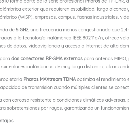
S510
forma parte de la serie profesional
Pharos
de TP-Link, 
alámbrica exterior que requieren estabilidad, largo alcance 
lámbrico (WISP), empresas, campus, faenas industriales, vide
anda de
5 GHz
, una frecuencia menos congestionada que 2,4
Gracias a la tecnología inalámbrica IEEE 802.11a/n, ofrece v
nes de datos, videovigilancia y acceso a Internet de alta d
rpora
dos conectores RP-SMA externos
para antenas MIMO, pe
truir enlaces inalámbricos de muy larga distancia, alcanzan
propietaria
Pharos MAXtream TDMA
optimiza el rendimiento 
apacidad de transmisión cuando múltiples clientes se cone
 con carcasa resistente a condiciones climáticas adversas, 
tra sobretensiones por rayos, garantizando un funcionamien
entajas