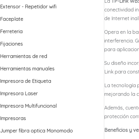
La
TP-Link WB
Extensor - Repetidor wifi
conectividad in
de Internet ina
Faceplate
Ferreteria
Opera en la b
interferencia. 
Fijaciones
para aplicacio
Herramientas de red
Su diseño inco
Herramientas manuales
Link para cons
Impresora de Etiqueta
La tecnología 
Impresora Laser
mejorando la c
Impresora Multifuncional
Además, cuenta
protección con
Impresoras
Beneficios y v
Jumper fibra optica Monomodo