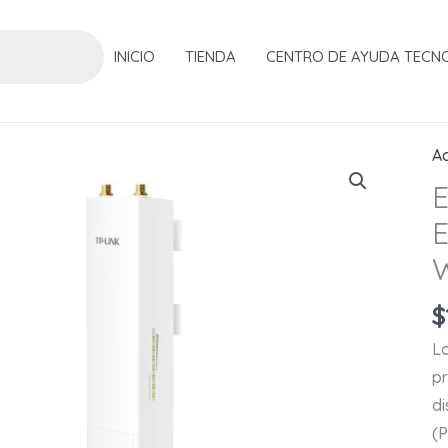
INICIO
TIENDA
CENTRO DE AYUDA TECN
Ac
E
E
$
L
pr
di
(P