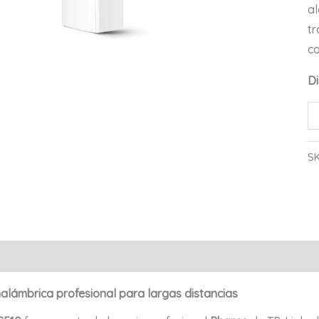
al
tr
co
Di
Es
B
In
S
p
Ex
5
3
TP
Información adicional
Valoraciones (0)
Li
W
nalámbrica profesional para largas distancias
ca