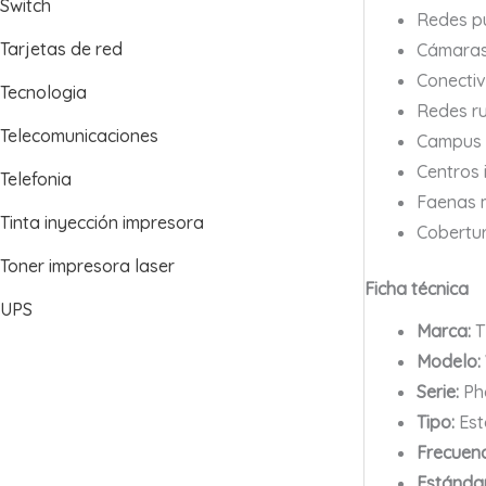
Switch
Redes pu
Tarjetas de red
Cámaras 
Conectiv
Tecnologia
Redes ru
Telecomunicaciones
Campus u
Centros 
Telefonia
Faenas m
Tinta inyección impresora
Cobertur
Toner impresora laser
Ficha técnica
UPS
Marca:
T
Modelo:
Serie:
Ph
Tipo:
Est
Frecuenc
Estándar