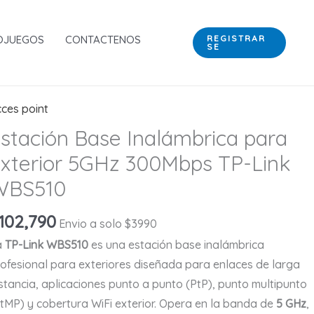
Inalámbrica
para
OJUEGOS
CONTACTENOS
REGISTRAR
SE
Exterior
5GHz
300Mbps
TP-
ces point
Link
stación Base Inalámbrica para
WBS510
xterior 5GHz 300Mbps TP-Link
cantidad
WBS510
102,790
Envio a solo $3990
a
TP-Link WBS510
es una estación base inalámbrica
ofesional para exteriores diseñada para enlaces de larga
stancia, aplicaciones punto a punto (PtP), punto multipunto
tMP) y cobertura WiFi exterior. Opera en la banda de
5 GHz
,