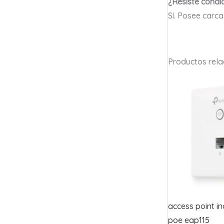
¿Resiste condi
Sí. Posee carca
Productos rel
access point i
poe eap115