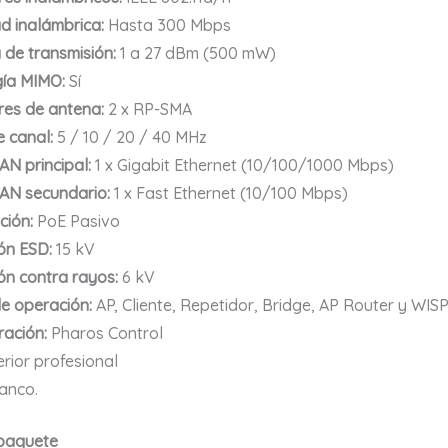
d inalámbrica:
Hasta 300 Mbps
 de transmisión:
1 a 27 dBm (500 mW)
gía MIMO:
Sí
es de antena:
2 x RP-SMA
 canal:
5 / 10 / 20 / 40 MHz
AN principal:
1 x Gigabit Ethernet (10/100/1000 Mbps)
AN secundario:
1 x Fast Ethernet (10/100 Mbps)
ción:
PoE Pasivo
ón ESD:
15 kV
ón contra rayos:
6 kV
e operación:
AP, Cliente, Repetidor, Bridge, AP Router y WIS
ración:
Pharos Control
rior profesional
anco.
 paquete