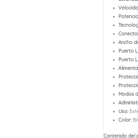
Velocida
Potencia
Tecnolo
Conector
Ancho de
Puerto L
Puerto L
Alimenta
Protecci
Protecci
Modos d
Administ
Uso:
Exte
Color:
Bl
Contenido del