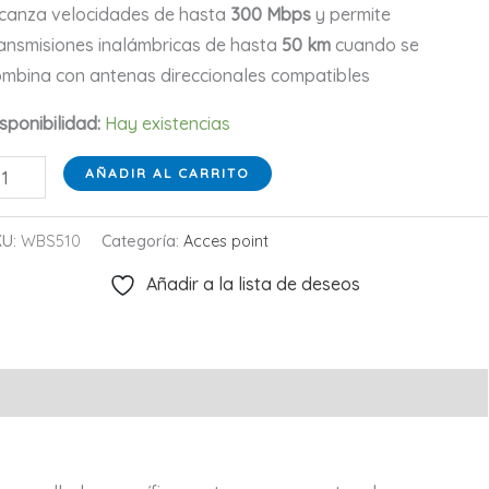
canza velocidades de hasta
300 Mbps
y permite
ansmisiones inalámbricas de hasta
50 km
cuando se
mbina con antenas direccionales compatibles
sponibilidad:
Hay existencias
tación
AÑADIR AL CARRITO
ase
alámbrica
KU:
WBS510
Categoría:
Acces point
ara
Añadir a la lista de deseos
terior
GHz
00Mbps
-
nk
BS510
ntidad