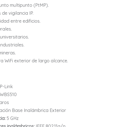
nto multipunto (PtMP).
de vigilancia IP.
idad entre edificios.
rales.
niversitarios.
industriales.
ineras.
a WiFi exterior de largo alcance.
P-Link
WBS510
aros
ación Base Inalámbrica Exterior
ia:
5 GHz
es inalámbricos:
IEEE 802.11a/n