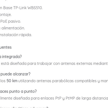
ón Base TP-Link WBS510.
ontaje.
 PoE pasivo.
 alimentación.
instalación rápida.
uentes
a integrada?
 está diseñada para trabajar con antenas externas median
 puede alcanzar?
 los
50 km
utilizando antenas parabólicas compatibles y ma
laces punto a punto?
ialmente diseñada para enlaces PtP y PtMP de larga distanci