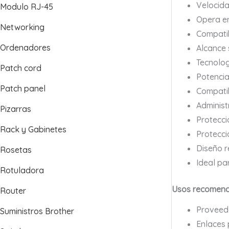
Velocida
Modulo RJ-45
Opera en
Networking
Compatib
Ordenadores
Alcance 
Tecnolog
Patch cord
Potencia
Patch panel
Compatib
Administ
Pizarras
Protecci
Rack y Gabinetes
Protecci
Diseño r
Rosetas
Ideal pa
Rotuladora
Usos recomen
Router
Proveedo
Suministros Brother
Enlaces 