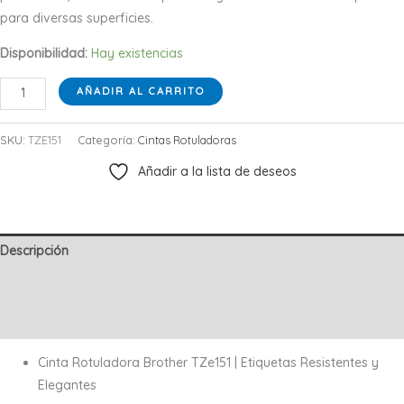
para diversas superficies.
Disponibilidad:
Hay existencias
CINTA
AÑADIR AL CARRITO
STD
NEGRO
SKU:
TZE151
Categoría:
Cintas Rotuladoras
SOBRE
Añadir a la lista de deseos
TRANSPARENTE
24MM
cantidad
Descripción
Información adicional
Valoraciones (0)
Cinta Rotuladora Brother TZe151 | Etiquetas Resistentes y
Elegantes