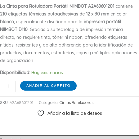
La
Cinta para Rotuladora Portátil NIIMBOT A2A68601201
contiene
210 etiquetas térmicas autoadhesivas de 12 x 30 mm
en color
blanco
, especialmente diseñada para la
impresora portátil
NIIMBOT D110
. Gracias a su tecnología de impresión térmica
directa, no requiere tinta, tóner ni ribbon, ofreciendo etiquetas
nítidas, resistentes y de alta adherencia para la identificación de
productos, documentos, estanterías, cajas y múltiples aplicaciones
de organización.
Disponibilidad:
Hay existencias
Cinta
AÑADIR AL CARRITO
para
Rotuladora
SKU:
A2A68601201
Categoría:
Cintas Rotuladoras
Portátil
Añadir a la lista de deseos
NIIMBOT
D110
12
x