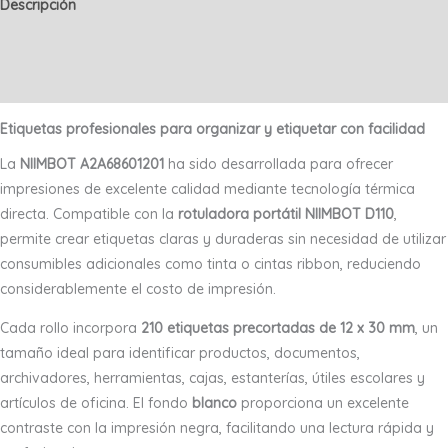
Descripción
30
Información adicional
mm
Blanca
Valoraciones (0)
A2A68601201
cantidad
Etiquetas profesionales para organizar y etiquetar con facilidad
La
NIIMBOT A2A68601201
ha sido desarrollada para ofrecer
impresiones de excelente calidad mediante tecnología térmica
directa. Compatible con la
rotuladora portátil NIIMBOT D110
,
permite crear etiquetas claras y duraderas sin necesidad de utilizar
consumibles adicionales como tinta o cintas ribbon, reduciendo
considerablemente el costo de impresión.
Cada rollo incorpora
210 etiquetas precortadas de 12 x 30 mm
, un
tamaño ideal para identificar productos, documentos,
archivadores, herramientas, cajas, estanterías, útiles escolares y
artículos de oficina. El fondo
blanco
proporciona un excelente
contraste con la impresión negra, facilitando una lectura rápida y