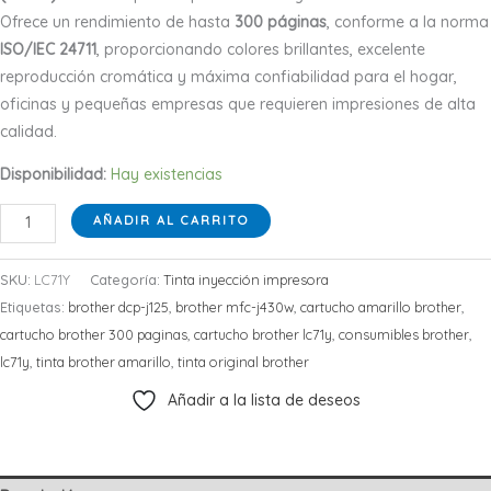
Ofrece un rendimiento de hasta
300 páginas
, conforme a la norma
ISO/IEC 24711
, proporcionando colores brillantes, excelente
reproducción cromática y máxima confiabilidad para el hogar,
oficinas y pequeñas empresas que requieren impresiones de alta
calidad.
Disponibilidad:
Hay existencias
Cartucho
AÑADIR AL CARRITO
de
Tinta
SKU:
LC71Y
Categoría:
Tinta inyección impresora
Original
Etiquetas:
brother dcp-j125
,
brother mfc-j430w
,
cartucho amarillo brother
,
Brother
cartucho brother 300 paginas
,
cartucho brother lc71y
,
consumibles brother
,
LC71Y
lc71y
,
tinta brother amarillo
,
tinta original brother
Amarillo
Añadir a la lista de deseos
cantidad