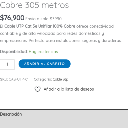
Cobre 305 metros
$
76,900
Envio a solo $3990
El
Cable UTP Cat 5e Unifilar 100% Cobre
ofrece conectividad
confiable y de alta velocidad para redes domésticas y
empresariales. Perfecto para instalaciones seguras y duraderas.
Disponibilidad:
Hay existencias
Cable
AÑADIR AL CARRITO
UTP
Cat
SKU:
CAB-UTP-01
Categoría:
Cable utp
5e
Añadir a la lista de deseos
Unifilar
100%
Cobre
305
Descripción
metros
Información adicional
cantidad