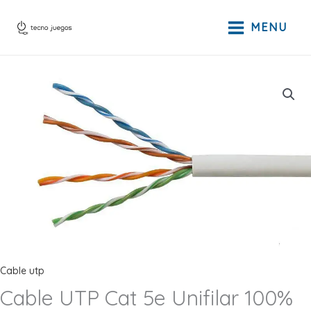
Ir
Cat
al
MENU
5e
contenido
Unifilar
100%
Cobre
305
metros
cantidad
Cable utp
Cable UTP Cat 5e Unifilar 100%