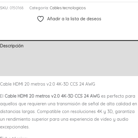
20
SKU:
0150168
Categoría:
Cables tecnologicos
metros
Añadir a la lista de deseos
v2.0
4K-
3D
CCS
Descripción
24
Información adicional
AWG
cantidad
Valoraciones (0)
Cable HDMI 20 metros v2.0 4K-3D CCS 24 AWG
El
Cable HDMI 20 metros v2.0 4K-3D CCS 24 AWG
es perfecto para
aquellos que requieren una transmisión de señal de alta calidad en
distancias largas. Compatible con resoluciones 4K y 3D, garantiza
un rendimiento superior para una experiencia de video y audio
excepcionales.