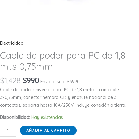
Electricidad
Cable de poder para PC de 1,8
mts 0,75mm
El
El
$
1,428
$
990
Envio a solo $3990
precio
precio
Cable de poder universal para PC de 1,8 metros con cable
original
actual
3×0,75mm, conector hembra C13 y enchufe nacional de 3
era:
es:
contactos, soporta hasta 10A/250V, incluye conexión a tierra.
$1,428.
$990.
Disponibilidad:
Hay existencias
Cable
AÑADIR AL CARRITO
de