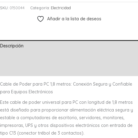
poder
SKU:
0150044
Categoría:
Electricidad
para
Añadir a la lista de deseos
PC
de
1,8
mts
Descripción
0,75mm
Información adicional
cantidad
Valoraciones (0)
Cable de Poder para PC 1,8 metros: Conexión Segura y Confiable
para Equipos Electrónicos
Este cable de poder universal para PC con longitud de 1,8 metros
está diseñado para proporcionar alimentación eléctrica segura y
estable a computadores de escritorio, servidores, monitores,
impresoras, UPS y otros dispositivos electrónicos con entrada de
tipo C13 (conector trébol de 3 contactos).