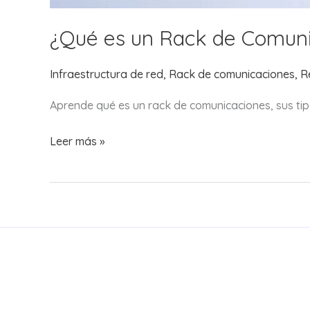
¿Qué es un Rack de Comuni
Infraestructura de red
,
Rack de comunicaciones
,
R
Aprende qué es un rack de comunicaciones, sus tip
¿Qué
Leer más »
es
un
Rack
de
Comunicaciones
y
Cómo
Elegir