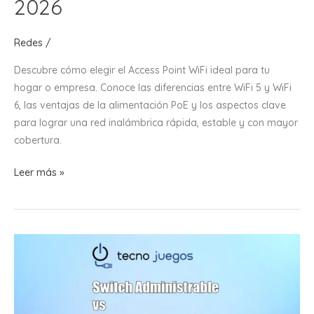
2026
Redes
/
Descubre cómo elegir el Access Point WiFi ideal para tu
hogar o empresa. Conoce las diferencias entre WiFi 5 y WiFi
6, las ventajas de la alimentación PoE y los aspectos clave
para lograr una red inalámbrica rápida, estable y con mayor
cobertura.
Cómo
Leer más »
elegir
un
Access
Point
WiFi
para
empresas,
oficinas