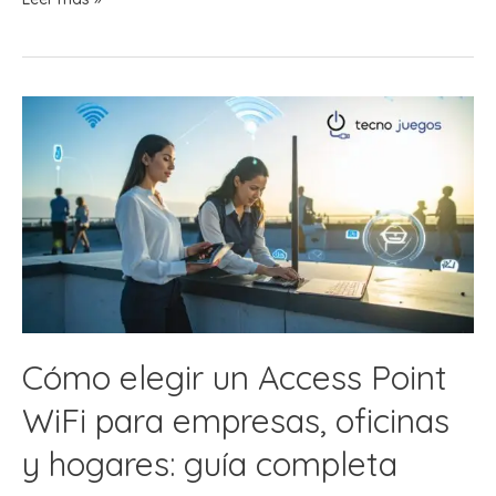
Elegir
un
Patch
Panel
para
una
Red
Profesional?
Cómo elegir un Access Point
WiFi para empresas, oficinas
y hogares: guía completa