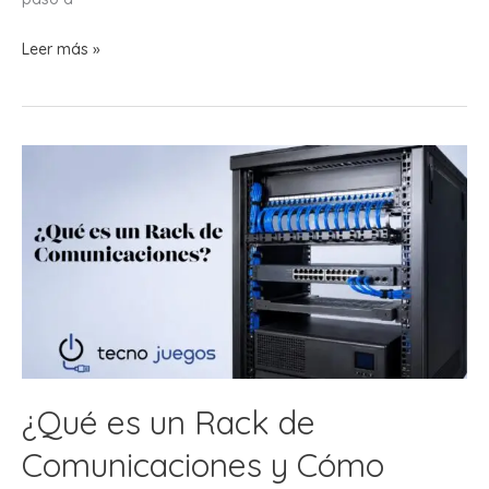
¿Cómo
Leer más »
Organizar
un
Rack
de
Comunicaciones
Paso
a
Paso?
¿Qué es un Rack de
Comunicaciones y Cómo