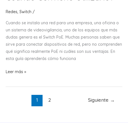
Redes
,
Switch
/
Cuando se instala una red para una empresa, una oficina o
un sistema de videovigilancia, uno de los equipos que más
dudas genera es el Switch PoE. Muchas personas saben que
sirve para conectar dispositivos de red, pero no comprenden
qué significa realmente PoE ni cuáles son sus ventajas. En
esta guía aprenderás cómo funciona
¿Qué
Leer más »
es
un
Switch
1
2
Siguiente
→
PoE
y
Cuándo
Conviene