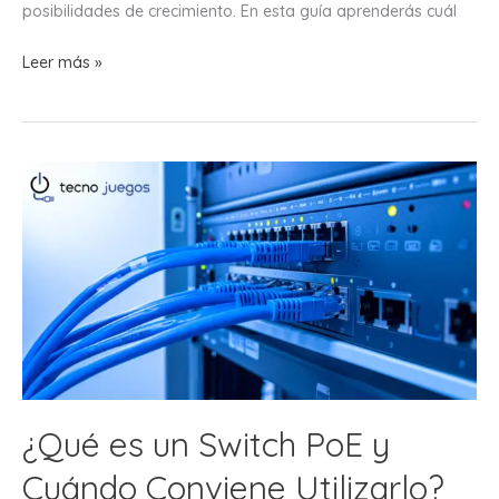
posibilidades de crecimiento. En esta guía aprenderás cuál
Switch
Leer más »
Administrable
vs
No
Administrable:
¿Cuál
Conviene
Comprar?
¿Qué es un Switch PoE y
Cuándo Conviene Utilizarlo?