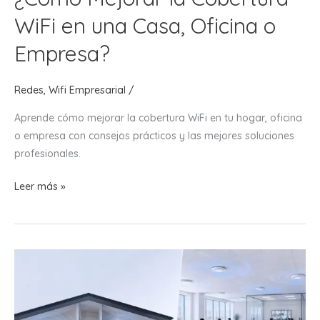
WiFi en una Casa, Oficina o
Empresa?
Redes
,
Wifi Empresarial
/
Aprende cómo mejorar la cobertura WiFi en tu hogar, oficina
o empresa con consejos prácticos y las mejores soluciones
profesionales.
¿Cómo
Leer más »
Mejorar
la
Cobertura
WiFi
en
una
Casa,