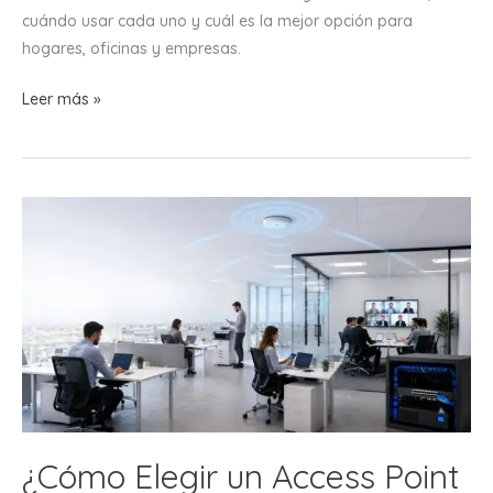
cuándo usar cada uno y cuál es la mejor opción para
hogares, oficinas y empresas.
Router
Leer más »
vs
Access
Point:
¿Cuál
Necesitas
para
tu
Red?
¿Cómo Elegir un Access Point