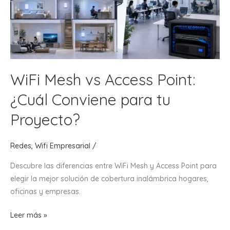
Oficina
o
Empresa?
WiFi Mesh vs Access Point:
¿Cuál Conviene para tu
Proyecto?
Redes
,
Wifi Empresarial
/
Descubre las diferencias entre WiFi Mesh y Access Point para
elegir la mejor solución de cobertura inalámbrica hogares,
oficinas y empresas.
WiFi
Leer más »
Mesh