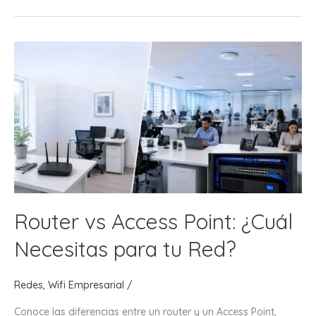
vs
Access
Point:
¿Cuál
Conviene
para
tu
Proyecto?
Router vs Access Point: ¿Cuál
Necesitas para tu Red?
Redes
,
Wifi Empresarial
/
Conoce las diferencias entre un router y un Access Point,