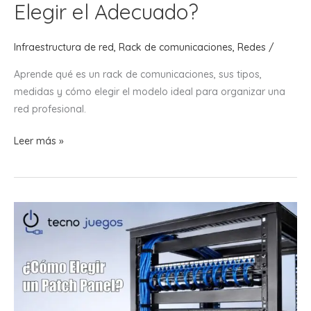
Elegir el Adecuado?
Infraestructura de red
,
Rack de comunicaciones
,
Redes
/
Aprende qué es un rack de comunicaciones, sus tipos,
medidas y cómo elegir el modelo ideal para organizar una
red profesional.
¿Qué
Leer más »
es
un
Rack
de
Comunicaciones
y
Cómo
Elegir
el