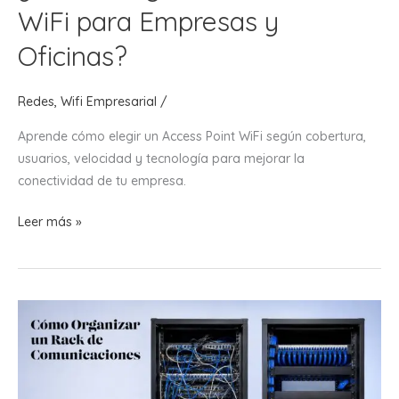
WiFi para Empresas y
Oficinas?
Redes
,
Wifi Empresarial
/
Aprende cómo elegir un Access Point WiFi según cobertura,
usuarios, velocidad y tecnología para mejorar la
conectividad de tu empresa.
¿Cómo
Leer más »
Elegir
un
Access
Point
WiFi
para
Empresas
y