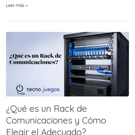
¿Cómo
Leer más »
Organizar
un
Rack
de
Comunicaciones
Paso
a
Paso?
¿Qué es un Rack de
Comunicaciones y Cómo
Elegir el Adecuado?