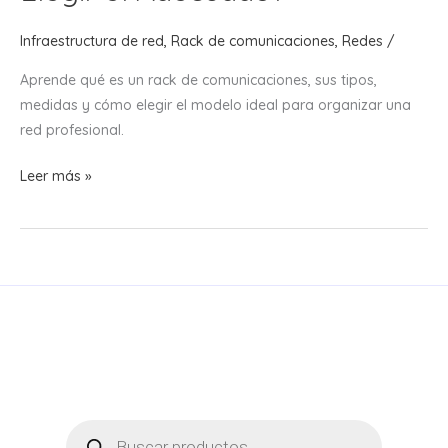
Infraestructura de red
,
Rack de comunicaciones
,
Redes
/
Aprende qué es un rack de comunicaciones, sus tipos,
medidas y cómo elegir el modelo ideal para organizar una
red profesional.
¿Qué
Leer más »
es
un
Rack
de
Comunicaciones
y
Cómo
Elegir
el
Adecuado?
Búsqueda
de