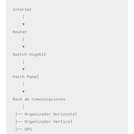
Internet

    │

    ▼

Router

    │

    ▼

Switch Gigabit

    │

    ▼

Patch Panel

    │

    ▼

Rack de Comunicaciones

    │

 ├── Organizador Horizontal

 ├── Organizador Vertical

 ├── UPS
