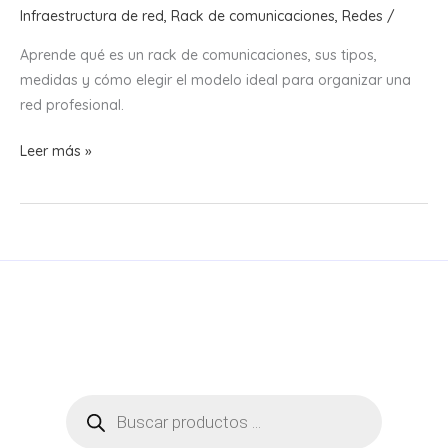
Infraestructura de red
,
Rack de comunicaciones
,
Redes
/
Aprende qué es un rack de comunicaciones, sus tipos,
medidas y cómo elegir el modelo ideal para organizar una
red profesional.
¿Qué
Leer más »
es
un
Rack
de
Comunicaciones
y
Cómo
Elegir
el
Adecuado?
Búsqueda
de
productos