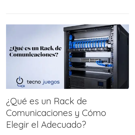
Organizar
un
Rack
de
Comunicaciones
Paso
a
Paso?
¿Qué es un Rack de
Comunicaciones y Cómo
Elegir el Adecuado?