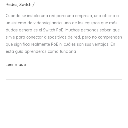
Redes
,
Switch
/
Cuando se instala una red para una empresa, una oficina o
un sistema de videovigilancia, uno de los equipos que más
dudas genera es el Switch PoE. Muchas personas saben que
sirve para conectar dispositivos de red, pero no comprenden
qué significa realmente PoE ni cuáles son sus ventajas. En
esta guía aprenderás cómo funciona
¿Qué
Leer más »
es
un
Switch
PoE
y
Cuándo
Conviene
Utilizarlo?