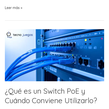
Switch
Leer más »
Administrable
vs
No
Administrable:
¿Cuál
Conviene
Comprar?
¿Qué es un Switch PoE y
Cuándo Conviene Utilizarlo?