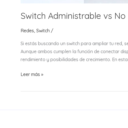
Switch Administrable vs No
Redes
,
Switch
/
Si estás buscando un switch para ampliar tu red, 
Aunque ambos cumplen la función de conectar dispo
rendimiento y posibilidades de crecimiento. En est
Switch
Leer más »
Administrable
vs
No
Administrable:
¿Cuál
Conviene