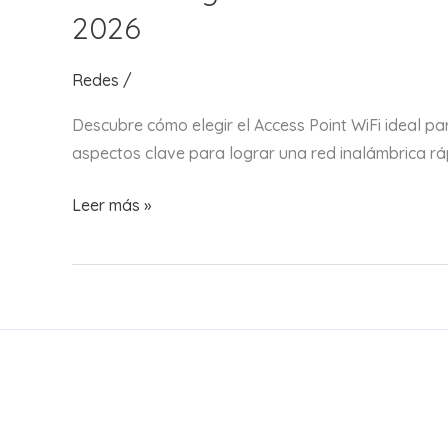
2026
Redes
/
Descubre cómo elegir el Access Point WiFi ideal par
aspectos clave para lograr una red inalámbrica rá
Cómo
Leer más »
elegir
un
Access
Point
WiFi
para
empresas,
oficinas