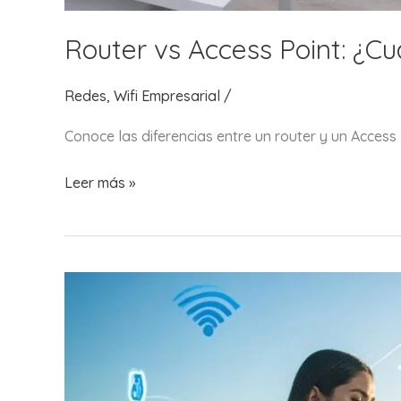
Router vs Access Point: ¿Cu
Redes
,
Wifi Empresarial
/
Conoce las diferencias entre un router y un Access
Router
Leer más »
vs
Access
Point:
¿Cuál
Necesitas
para
tu
Red?