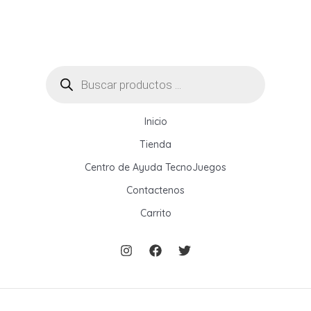
empresas,
oficinas
y
hogares:
Búsqueda
de
guía
productos
completa
2026
Inicio
Tienda
Centro de Ayuda TecnoJuegos
Contactenos
Carrito