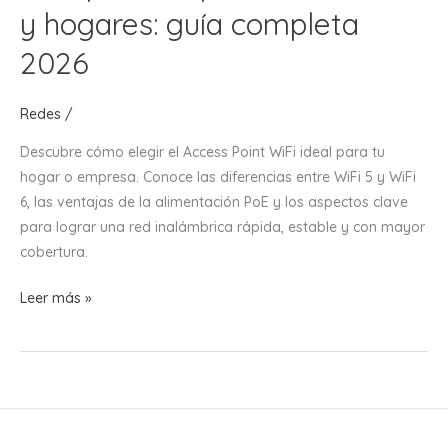
y hogares: guía completa
2026
Redes
/
Descubre cómo elegir el Access Point WiFi ideal para tu
hogar o empresa. Conoce las diferencias entre WiFi 5 y WiFi
6, las ventajas de la alimentación PoE y los aspectos clave
para lograr una red inalámbrica rápida, estable y con mayor
cobertura.
Cómo
Leer más »
elegir
un
Access
Point
WiFi
para