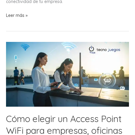
conectividad de tu empresa.
¿Cómo
Leer más »
Elegir
un
Access
Point
WiFi
para
Empresas
y
Oficinas?
Cómo elegir un Access Point
WiFi para empresas, oficinas