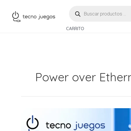
Ir
BÚSQUEDA
al
DE
PRODUCTOS
contenido
CARRITO
Power over Ether