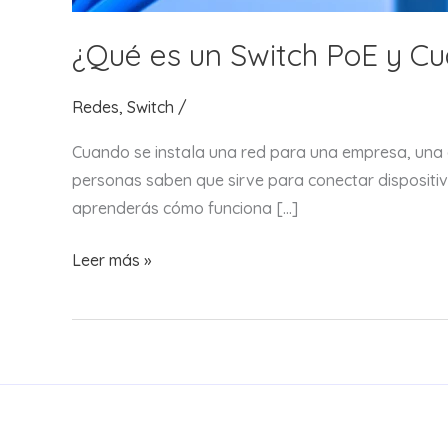
¿Qué es un Switch PoE y Cu
Redes
,
Switch
/
Cuando se instala una red para una empresa, una o
personas saben que sirve para conectar dispositiv
aprenderás cómo funciona […]
¿Qué
Leer más »
es
un
Switch
PoE
y
Cuándo