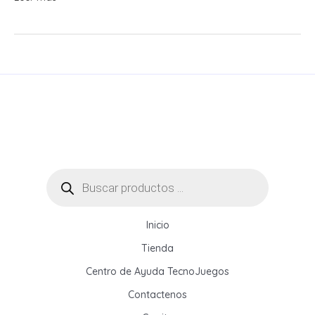
elegir
un
Access
Point
WiFi
para
empresas,
oficinas
y
hogares:
Búsqueda
de
guía
productos
completa
2026
Inicio
Tienda
Centro de Ayuda TecnoJuegos
Contactenos