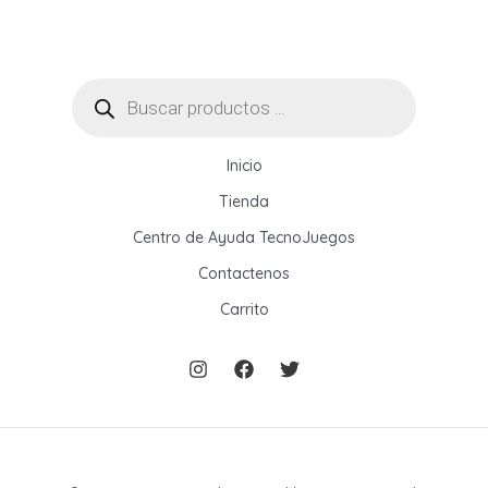
Mejor
Opción
para
tu
Búsqueda
de
Red?
productos
Inicio
Tienda
Centro de Ayuda TecnoJuegos
Contactenos
Carrito