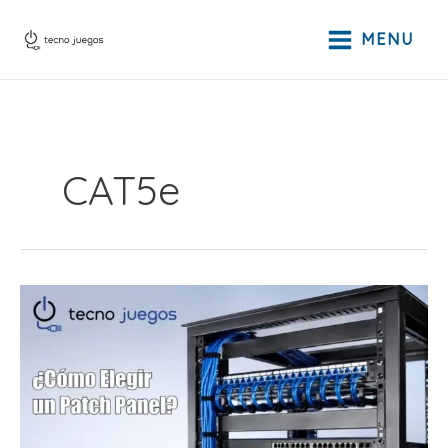
Ir
al
MENU
contenido
CAT5e