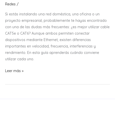
Redes
/
Si estás instalando una red doméstica, una oficina o un
proyecto empresarial, probablemente te hayas encontrado
con una de las dudas más frecuentes: ¿es mejor utilizar cable
CAT5e o CAT6? Aunque ambos permiten conectar
dispositivos mediante Ethernet, existen diferencias
importantes en velocidad, frecuencia, interferencias y
rendimiento. En esta guía aprenderás cuándo conviene
utilizar cada uno.
Cable
Leer más »
CAT5e
vs
CAT6:
¿Cuál
es
la