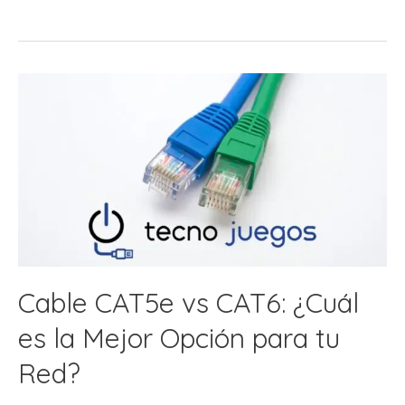
Elegir
un
Patch
Panel
para
una
Red
Profesional?
Cable CAT5e vs CAT6: ¿Cuál
es la Mejor Opción para tu
Red?