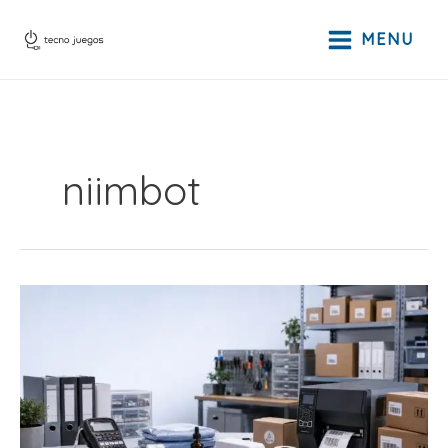
Ir
al
MENU
contenido
niimbot