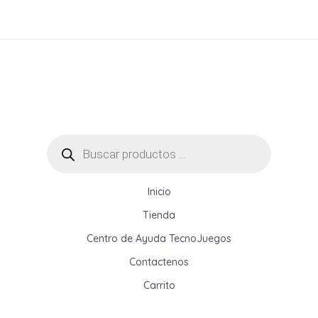
Rotuladora
de
Etiquetas:
Guía
Completa
para
Hogar,
Oficina
Búsqueda
de
y
productos
Empresa?
Inicio
Tienda
Centro de Ayuda TecnoJuegos
Contactenos
Carrito