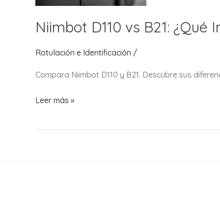
Niimbot D110 vs B21: ¿Qué 
Rotulación e Identificación
/
Compara Niimbot D110 y B21. Descubre sus diferenci
Niimbot
Leer más »
D110
vs
B21:
¿Qué
Impresora
de
Etiquetas
Conviene