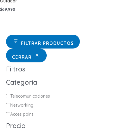
Outdoor
$
69,990
FILTRAR PRODUCTOS
CERRAR
Filtros
Categoría
C
Telecomunicaciones
a
Networking
t
Acces point
e
Precio
g