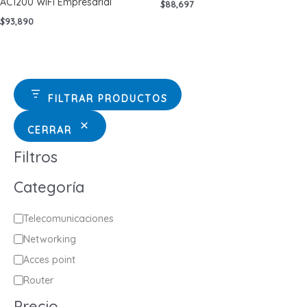
AC1200 WiFi Empresarial
$
88,697
$
93,890
FILTRAR PRODUCTOS
CERRAR
Filtros
Categoría
C
Telecomunicaciones
a
Networking
t
Acces point
e
Router
g
Precio