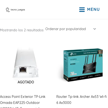
Ir
al
MENU
contenido
Ordenado
Mostrando los 2 resultados
por
popularidad
AGOTADO
Access Point Exterior TP-Link
Router Tp-link Archer Ax53 Wi-fi
Omada EAP225-Outdoor
6 Ax3000