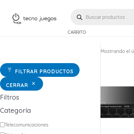
Ir
BÚSQUEDA
al
DE
contenido
PRODUCTOS
CARRITO
Mostrando el ú
FILTRAR PRODUCTOS
CERRAR
Filtros
Categoría
C
Telecomunicaciones