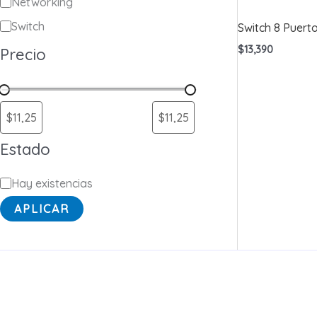
a
Networking
t
Switch
Switch 8 Puerto
e
$
13,390
Precio
g
o
r
í
Estado
a
E
Hay existencias
s
APLICAR
t
a
d
o